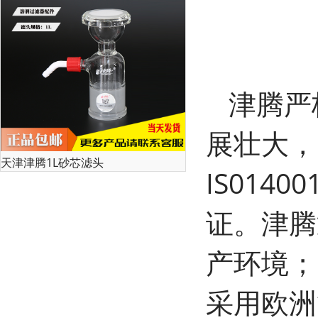
津腾严
展壮大，已
天津津腾1L砂芯滤头
IS014
证。津腾
产环境；
采用欧洲