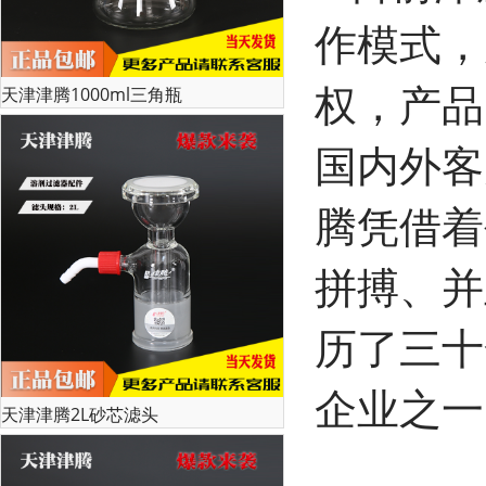
作模式，
权，产品
天津津腾1000ml三角瓶
国内外客
腾凭借着
拼搏、并
历了三十
企业之一
天津津腾2L砂芯滤头